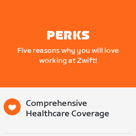
PERKS
Five reasons why you will love
working at Zwift!
Comprehensive
Healthcare Coverage