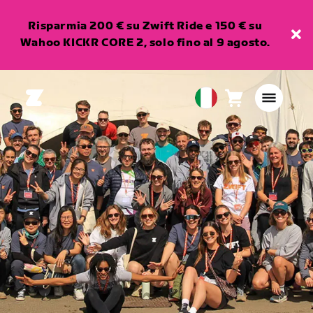
Risparmia 200 € su Zwift Ride e 150 € su
Wahoo KICKR CORE 2, solo fino al 9 agosto.
Carrello
0
European
articoli
Union
Italiano