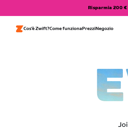
Risparmia 200 € 
Cos'è Zwift?
Come funziona
Prezzi
Negozio
E
Joi