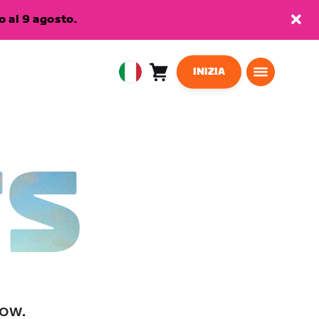
 al 9 agosto.
INIZIA
Carrello
0
European
articoli
Union
Italiano
TS
low.