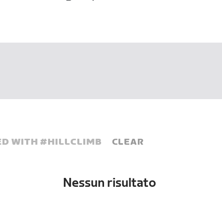
D WITH #
HILLCLIMB
CLEAR
Nessun risultato