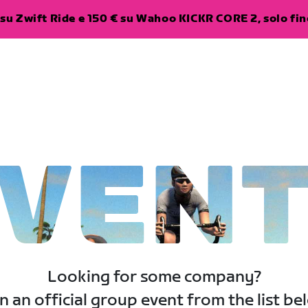
su Zwift Ride e 150 € su Wahoo KICKR CORE 2, solo fino
VEN
Looking for some company?
n an official group event from the list be