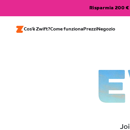
Risparmia 200 € 
Cos'è Zwift?
Come funziona
Prezzi
Negozio
E
Joi