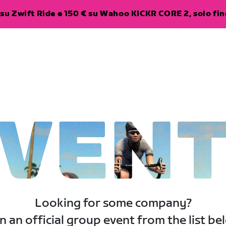
su Zwift Ride e 150 € su Wahoo KICKR CORE 2, solo fino
VEN
Looking for some company?
n an official group event from the list be