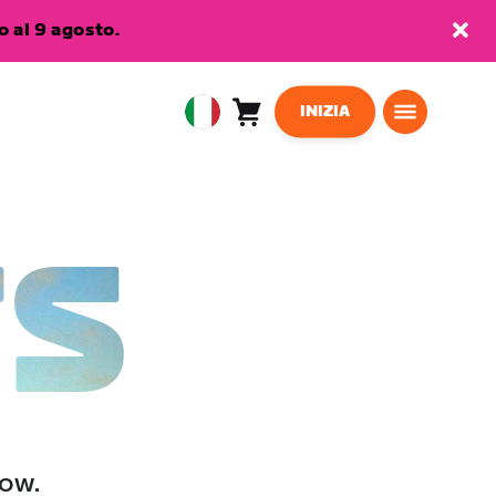
 al 9 agosto.
INIZIA
Carrello
0
European
articoli
Union
Italiano
TS
low.