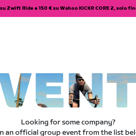
su Zwift Ride e 150 € su Wahoo KICKR CORE 2, solo fino
VEN
Looking for some company?
n an official group event from the list be