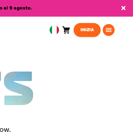
 al 9 agosto.
INIZIA
Carrello
0
European
articoli
Union
Italiano
TS
low.