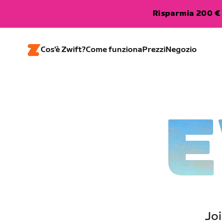
Risparmia 200 € 
Cos'è Zwift?
Come funziona
Prezzi
Negozio
E
Joi