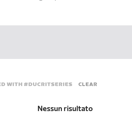
D WITH #
DUCRITSERIES
CLEAR
Nessun risultato