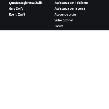
Questa stagione su Zwift
Assistenza per il ciclismo
Gare Zwift
Assistenza per la corsa
Eventi Zwift
Account e ordini
Video tutorial
Forum
Stato del sistema
Contattaci
A PROPOSITO DI ZWIFT
Lavora con noi
Opportunità di partnership
Redazione
Blog
Diversità, inclusione e
impatto sociale