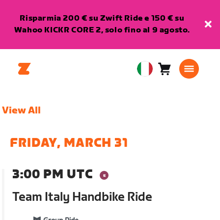
Risparmia 200 € su Zwift Ride e 150 € su
Wahoo KICKR CORE 2, solo fino al 9 agosto.
Carrello
0
European
articoli
Union
Italiano
View All
FRIDAY, MARCH 31
3:00 PM UTC
Team Italy Handbike Ride