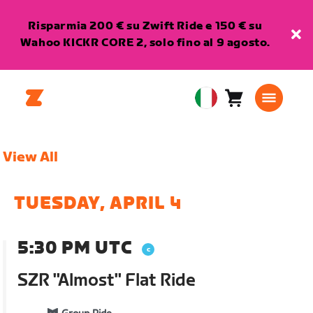
Risparmia 200 € su Zwift Ride e 150 € su
Wahoo KICKR CORE 2, solo fino al 9 agosto.
Carrello
0
European
articoli
Union
Italiano
View All
TUESDAY, APRIL 4
5:30 PM UTC
SZR "Almost" Flat Ride