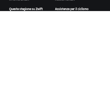
Questa stagione su Zwift
Assistenza per il ciclismo
Gare Zwift
Assistenza per la corsa
Eventi Zwift
Account e ordini
Video tutorial
Forum
Stato del sistema
Contattaci
A PROPOSITO DI ZWIFT
Lavora con noi
Opportunità di partnership
Redazione
Blog
Diversità, inclusione e
impatto sociale