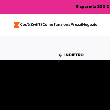
Risparmia 200 € 
Cos'è Zwift?
Come funziona
Prezzi
Negozio
INDIETRO