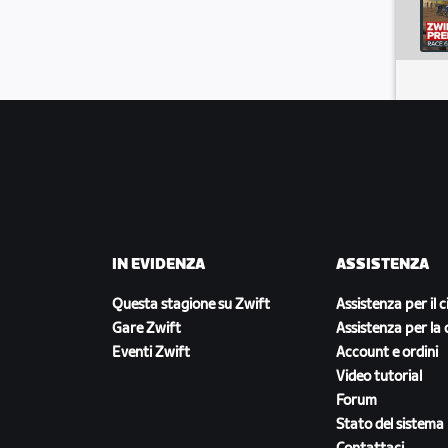
8-6-5-4-3-2-1
-1
5-30-27-25-24-23-22-21-20-19-18-
-3-2-1
IN EVIDENZA
ASSISTENZA
Questa stagione su Zwift
Assistenza per il c
Gare Zwift
Assistenza per la 
Eventi Zwift
Account e ordini
Video tutorial
Forum
Stato del sistema