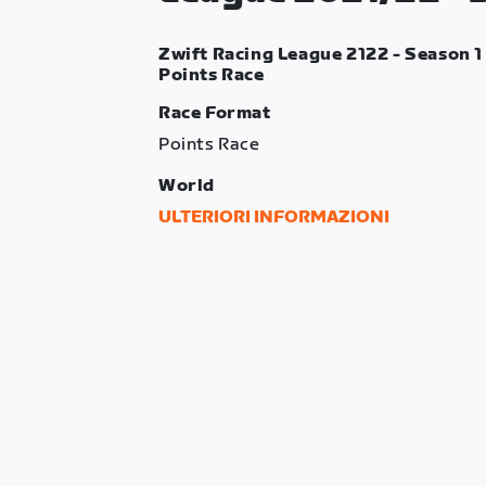
Zwift Racing League 2122 - Season 1 
Points Race
Race Format
Points Race
World
Makuri Islands
ULTERIORI INFORMAZIONI
Route
Countryside Tour
Laps
2.6
Distance
43.28 km
Elevation Gain