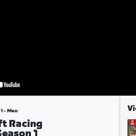
Vi
1 - Men
ft Racing
Season 1