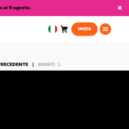
 al 9 agosto.
INIZIA
Carrello
0
European
articoli
Union
Italiano
PRECEDENTE
AVANTI