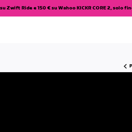
su Zwift Ride e 150 € su Wahoo KICKR CORE 2, solo fino