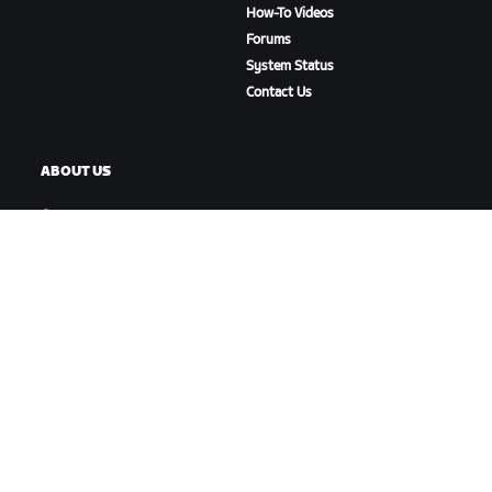
How-To Videos
Forums
System Status
Contact Us
ABOUT US
Careers
Partnership Opportunities
Newsroom
Blog
Diversity, Inclusion &
Social Impact
DOWNLOAD ZWIFT