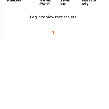
FINISH
NAME
TIME
WATTS
AVG HR
Gap
W/kg
Log in to view race results
1