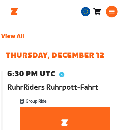
Cart
0
European
items
Union
English
View All
THURSDAY, DECEMBER 12
6:30 PM UTC
RuhrRiders Ruhrpott-Fahrt
Group Ride