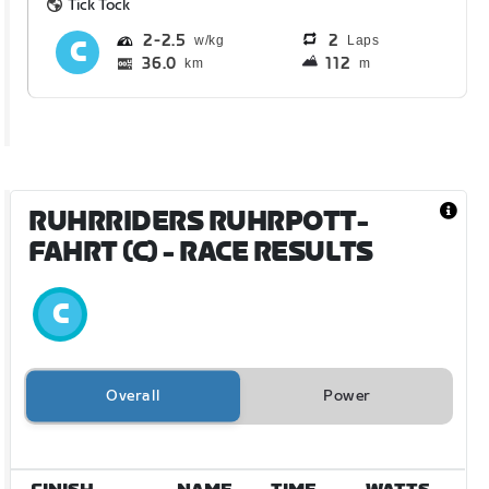
Tick Tock
2
2.5
2
Laps
36.0
112
km
m
RUHRRIDERS RUHRPOTT-
FAHRT (C)
- RACE RESULTS
Overall
Power