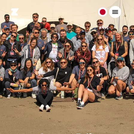
日
本
日
本
語