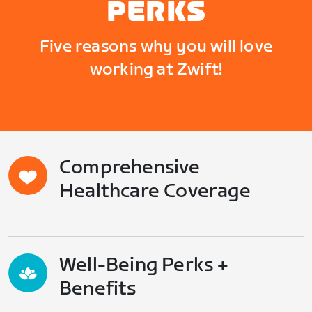
PERKS
Five reasons why you will love
working at Zwift!
Comprehensive
Healthcare Coverage
Well-Being Perks +
Benefits