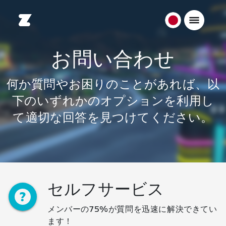
日
本
日
お問い合わせ
本
語
何か質問やお困りのことがあれば、以
下のいずれかのオプションを利用し
て適切な回答を見つけてください。
セルフサービス
メンバーの75%が質問を迅速に解決できてい
ます！