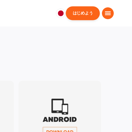
はじめよう
日
本
日
本
語