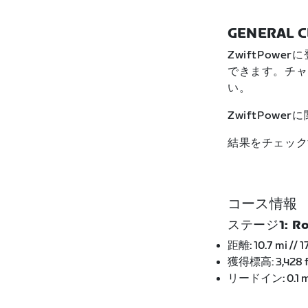
GENERAL C
ZwiftPo
できます。チャ
い。
ZwiftPow
結果をチェック
コース情報
ステージ1: Roa
距離: 10.7 mi // 1
獲得標高: 3,428 ft
リードイン: 0.1 mi 