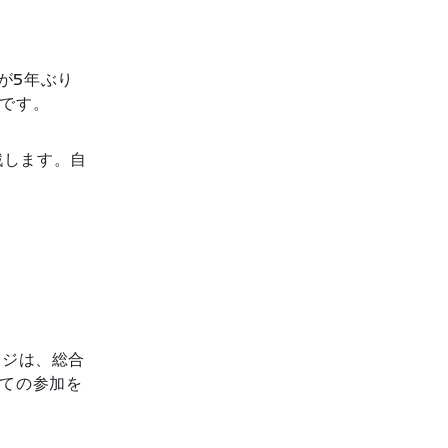
ジが5年ぶり
です。
挑戦します。自
。
ンジは、総合
ての参加を