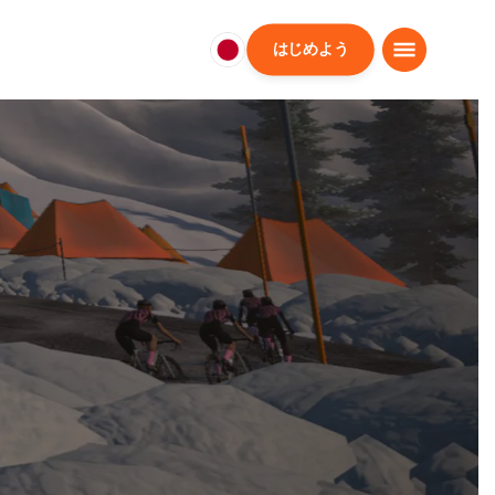
はじめよう
日
本
日
本
語