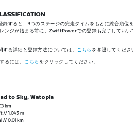
LASSIFICATION
werに登録すると、3つのステージの完走タイムをもとに総合順位
レンジが始まる前に、ZwiftPowerでの登録も完了してお
erに関する詳細と登録方法については、
こちら
を参照してくださ
するには、
こちら
をクリックしてください。
d to Sky, Watopia
7.3 km
 // 1,045 m
// 0.01 km