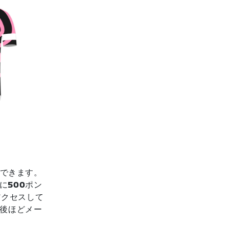
ができます。
に
500
ポン
アクセスして
後ほどメー