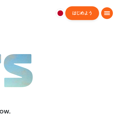
はじめよう
日
本
日
本
語
TS
low.