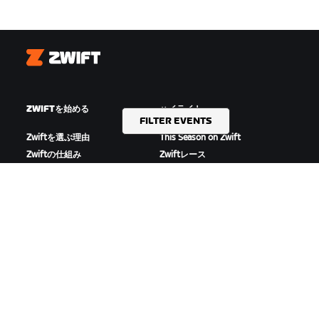
Zwift
ZWIFTを始める
ハイライト
FILTER EVENTS
Zwiftを選ぶ理由
This Season on Zwift
Zwiftの仕組み
Zwiftレース
Zwiftでランニング
Zwiftイベント
サポート
ZWIFTについて
サイクリング
採用情報
ランニング
パートナーシッププログラ
アカウント&注文
ム
How-To動画
Newsroom