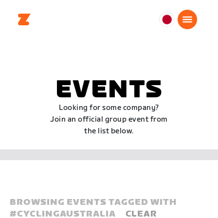
日
本
日
本
語
EVENTS
Looking for some company?
Join an official group event from
the list below.
BROWSING EVENTS TAGGED WITH
#
CYCLINGAUSTRALIA
CLEAR