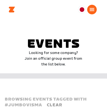
日
本
日
本
語
EVENTS
Looking for some company?
Join an official group event from
the list below.
BROWSING EVENTS TAGGED WITH
#
JUMBOVISMA
CLEAR