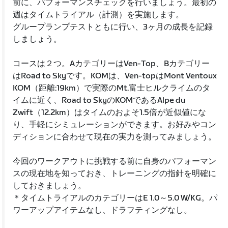
前に、パフォーマンスチェックを行いましょう。最初の
週はタイムトライアル（計測）を実施します。
グループランプテストともに行い、3ヶ月の成長を記録
しましょう。
コースは２つ。AカテゴリーはVen-Top、Bカテゴリー
はRoad to Skyです。KOMは、Ven-topはMont Ventoux
KOM（距離:19km）で実際のMt.富士ヒルクライムのタ
イムに近く、Road to SkyのKOMであるAlpe du
Zwift（12.2km）はタイムのおよそ1.5倍が近似値にな
り、手軽にシミュレーションができます。お好みやコン
ディションに合わせて現在の実力を測ってみましょう。
今回のワークアウトに挑戦する前に自身のパフォーマン
スの現在地を知っておき、トレーニングの指針を明確に
しておきましょう。
＊タイムトライアルのカテゴリーはE 1.0～5.0 W/KG。パ
ワーアップアイテムなし、ドラフティングなし。