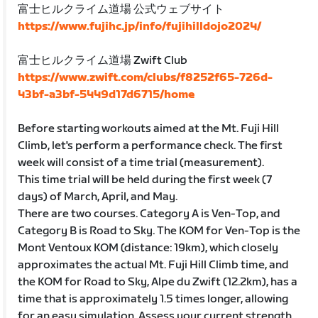
富士ヒルクライム道場 公式ウェブサイト
https://www.fujihc.jp/info/fujihilldojo2024/
富士ヒルクライム道場 Zwift Club
https://www.zwift.com/clubs/f8252f65-726d-
43bf-a3bf-5449d17d6715/home
Before starting workouts aimed at the Mt. Fuji Hill
Climb, let's perform a performance check. The first
week will consist of a time trial (measurement).
This time trial will be held during the first week (7
days) of March, April, and May.
There are two courses. Category A is Ven-Top, and
Category B is Road to Sky. The KOM for Ven-Top is the
Mont Ventoux KOM (distance: 19km), which closely
approximates the actual Mt. Fuji Hill Climb time, and
the KOM for Road to Sky, Alpe du Zwift (12.2km), has a
time that is approximately 1.5 times longer, allowing
for an easy simulation. Assess your current strength