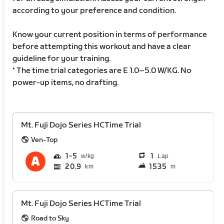
according to your preference and condition.
Know your current position in terms of performance
before attempting this workout and have a clear
guideline for your training.
* The time trial categories are E 1.0–5.0 W/KG. No
power-up items, no drafting.
Mt. Fuji Dojo Series HCTime Trial
Ven-Top
1
5
1
Lap
20.9
1535
km
m
Mt. Fuji Dojo Series HCTime Trial
Road to Sky