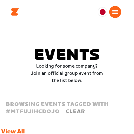
日
本
日
本
語
EVENTS
Looking for some company?
Join an official group event from
the list below.
BROWSING EVENTS TAGGED WITH
#
MTFUJIHCDOJO
CLEAR
View All