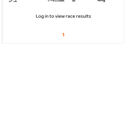
シュ
平均心拍数
差
W/kg
Log in to view race results
1