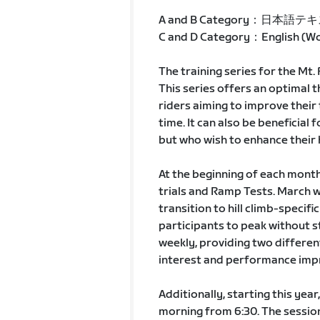
A and B Category：日本語テ
C and D Category：English (Wor
The training series for the Mt. 
This series offers an optimal
riders aiming to improve their 
time. It can also be beneficial f
but who wish to enhance their 
At the beginning of each mont
trials and Ramp Tests. March wi
transition to hill climb-specif
participants to peak without st
weekly, providing two differe
interest and performance imp
Additionally, starting this year,
morning from 6:30. The sessio