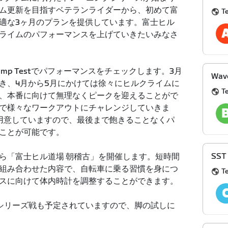
ム更新を目指すベテランライダーから、初めて富
T
適な3ヶ月のプランを提供しています。富士ヒル
ライムのパフォーマンスを上げていきたいみなさ
mp Testでパフォーマンスをチェックします。3月
Wave
き、4月から5月にかけては徐々にヒルクライムに
T
、本番に向けて無理なくピークを迎えることがで
で様々なワークアウトにチャレンジしていきま
用意していますので、最後まで飽きることなくパ
ことが可能です。
SST 
から「富士ヒル道場 朝稽古」を開催します。短時間
組み合わせた内容で、自転車に乗る習慣を身につ
T
スに向けて体内時計を調整することができます。
シリーズ戦も予定されていますので、脚の試しに