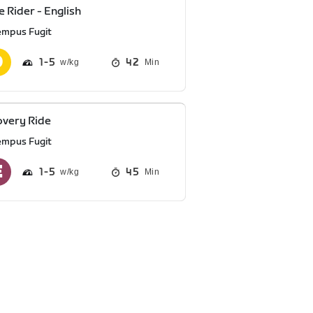
 Rider - English
empus Fugit
1
5
42
Min
very Ride
empus Fugit
1
5
45
Min