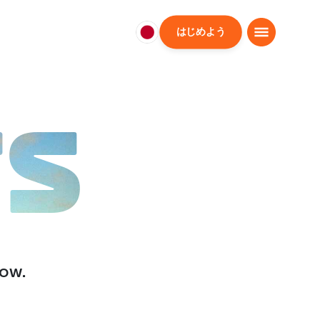
はじめよう
日
本
日
本
語
TS
low.