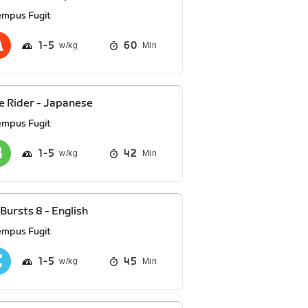
empus Fugit
1
5
60
Min
 Rider - Japanese
empus Fugit
1
5
42
Min
Bursts 8 - English
empus Fugit
1
5
45
Min