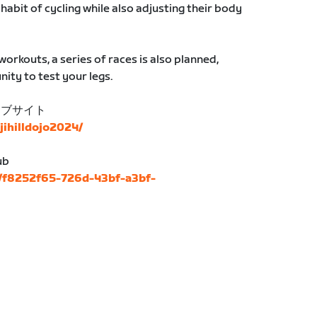
habit of cycling while also adjusting their body
workouts, a series of races is also planned,
ity to test your legs.
ェブサイト
ujihilldojo2024/
ub
s/f8252f65-726d-43bf-a3bf-