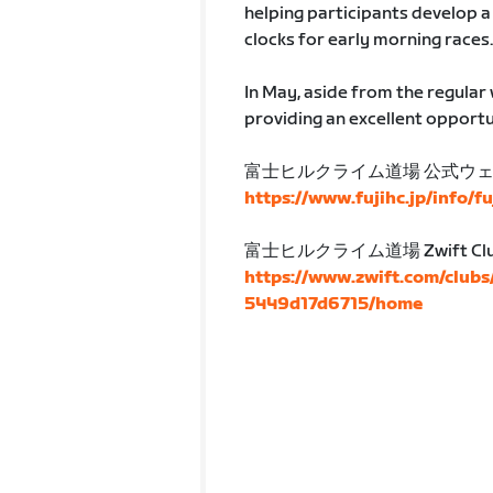
helping participants develop a 
clocks for early morning races.
In May, aside from the regular 
providing an excellent opportun
富士ヒルクライム道場 公式ウ
https://www.fujihc.jp/info/f
富士ヒルクライム道場 Zwift Cl
https://www.zwift.com/club
5449d17d6715/home