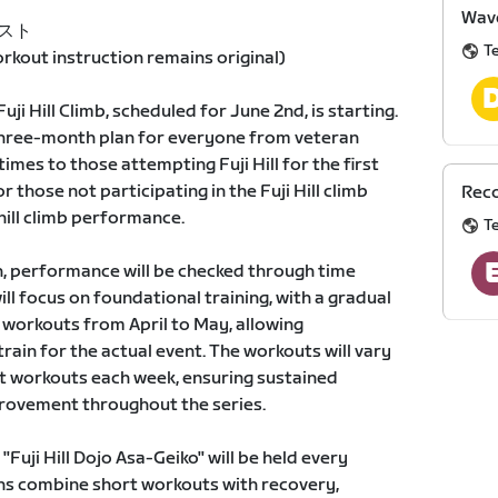
Wave
キスト
T
kout instruction remains original)
Fuji Hill Climb, scheduled for June 2nd, is starting.
 three-month plan for everyone from veteran
times to those attempting Fuji Hill for the first
or those not participating in the Fuji Hill climb
Reco
hill climb performance.
T
h, performance will be checked through time
ll focus on foundational training, with a gradual
ic workouts from April to May, allowing
rain for the actual event. The workouts will vary
nt workouts each week, ensuring sustained
rovement throughout the series.
 "Fuji Hill Dojo Asa-Geiko" will be held every
ns combine short workouts with recovery,