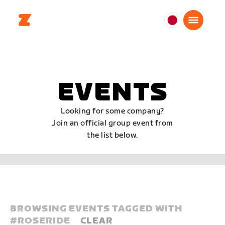
日
本
日
本
語
EVENTS
Looking for some company?
Join an official group event from
the list below.
BROWSING EVENTS TAGGED WITH
#
ROSERIDE
CLEAR