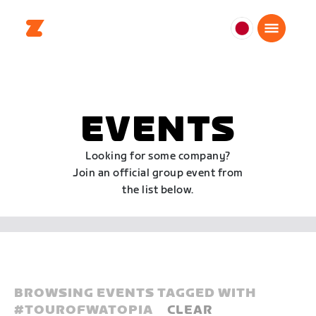
日
本
日
本
語
EVENTS
Looking for some company?
Join an official group event from
the list below.
BROWSING EVENTS TAGGED WITH
#
TOUROFWATOPIA
CLEAR