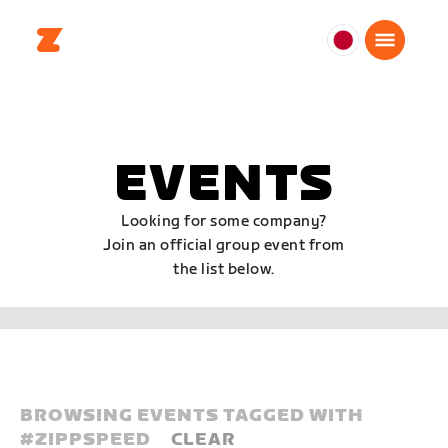
日
本
日
本
語
EVENTS
Looking for some company?
Join an official group event from
the list below.
BROWSING EVENTS TAGGED WITH
#
ZIPPSPEED
CLEAR