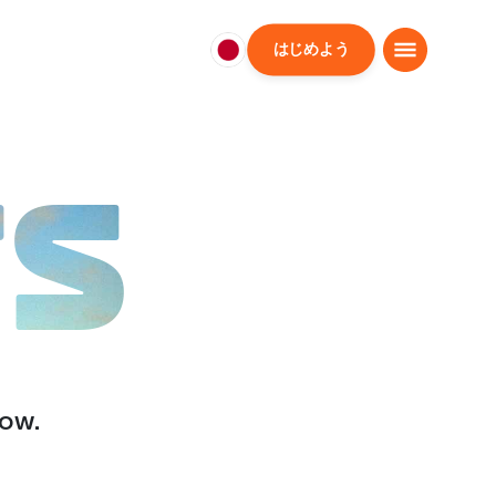
はじめよう
日
本
日
本
語
TS
low.