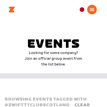
日
本
日
本
語
EVENTS
Looking for some company?
Join an official group event from
the list below.
BROWSING EVENTS TAGGED WITH
#
ZWIFTTTCLUBSCOTLAND
CLEAR