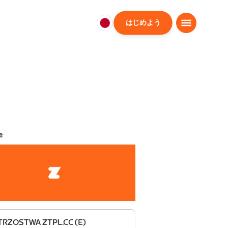
はじめよう
日
本
日
本
語
e
TRZOSTWA ZTPL.CC (E)