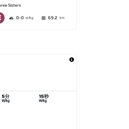
hree Sisters
0
0
69.2
km
5分
15秒
W/kg
W/kg