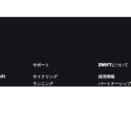
サポート
ZWIFTについて
ift
サイクリング
採用情報
ランニング
パートナーシップ
アカウント&注文
ム
How-To動画
Newsroom
フォーラム
ブログ
サーバー稼働状況
D&Iの取り組み
お問い合わせ