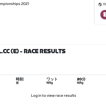
ampionships 2021
T
CC (E)
- RACE RESULTS
時刻
ワット
20分
差
W/kg
W/kg
Log in to view race results