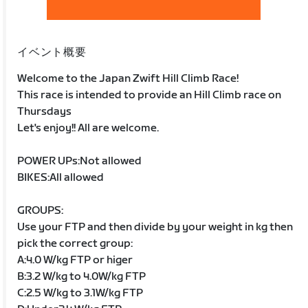
イベント概要
Welcome to the Japan Zwift Hill Climb Race!
This race is intended to provide an Hill Climb race on
Thursdays
Let's enjoy!! All are welcome.
POWER UPs:Not allowed
BIKES:All allowed
GROUPS:
Use your FTP and then divide by your weight in kg then
pick the correct group:
A:4.0 W/kg FTP or higer
B:3.2 W/kg to 4.0W/kg FTP
C:2.5 W/kg to 3.1W/kg FTP