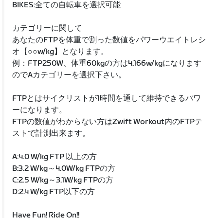
BIKES:全ての自転車を選択可能
カテゴリーに関して
あなたのFTPを体重で割った数値をパワーウエイトレシ
オ【○○w/kg】となります。
例：FTP250W、体重60kgの方は4.166w/kgになります
のでAカテゴリーを選択下さい。
FTPとはサイクリストが1時間を通して維持できるパワ
ーになります。
FTPの数値がわからない方はZwift Workout内のFTPテ
ストで計測出来ます。
A:4.0 W/kg FTP 以上の方
B:3.2 W/kg～4.0W/kg FTPの方
C:2.5 W/kg～3.1W/kg FTPの方
D:2.4 W/kg FTP以下の方
Have Fun! Ride On!!