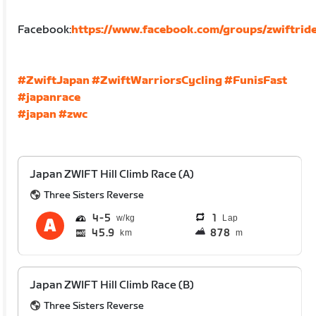
Facebook:
https://www.facebook.com/groups/zwiftride
#ZwiftJapan
#ZwiftWarriorsCycling
#FunisFast
#japanrace
#japan
#zwc
Japan ZWIFT Hill Climb Race (A)
Three Sisters Reverse
4
5
1
Lap
45.9
878
km
m
Japan ZWIFT Hill Climb Race (B)
Three Sisters Reverse