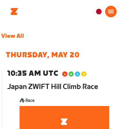
日
本
日
View All
本
語
THURSDAY, MAY 20
10:35 AM UTC
Japan ZWIFT Hill Climb Race
Race