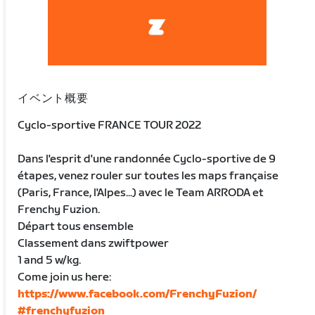
イベント概要
Cyclo-sportive FRANCE TOUR 2022
Dans l'esprit d'une randonnée Cyclo-sportive de 9
étapes, venez rouler sur toutes les maps française
(Paris, France, l'Alpes...) avec le Team ARRODA et
Frenchy Fuzion.
Départ tous ensemble
Classement dans zwiftpower
1 and 5 w/kg.
Come join us here:
https://www.facebook.com/FrenchyFuzion/
#frenchyfuzion