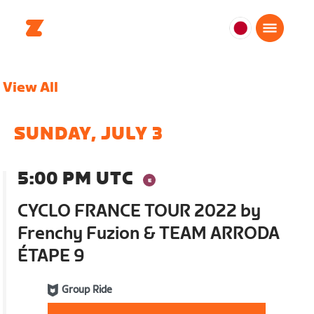
日
本
日
View All
本
語
SUNDAY, JULY 3
5:00 PM UTC
CYCLO FRANCE TOUR 2022 by
Frenchy Fuzion & TEAM ARRODA
ÉTAPE 9
Group Ride