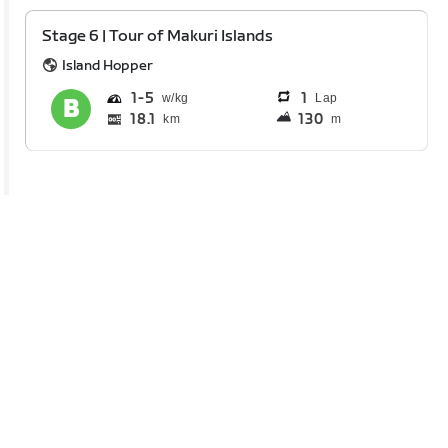
Stage 6 | Tour of Makuri Islands
Island Hopper
1
5
1
Lap
18.1
130
km
m