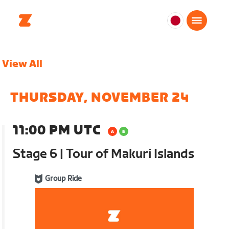
日
本
日
View All
本
語
THURSDAY, NOVEMBER 24
11:00 PM UTC
Stage 6 | Tour of Makuri Islands
Group Ride