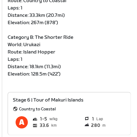
Route: Country to Coastal
Laps: 1
Distance: 33.3km (20.7mi)
Elevation: 267m (878’)
Category B: The Shorter Ride
World: Urukazi
Route: Island Hopper
Laps: 1
Distance: 18.1km (11.3mi)
Elevation: 128.5m (422’)
Stage 6 | Tour of Makuri Islands
Country to Coastal
1
5
1
Lap
33.6
280
km
m