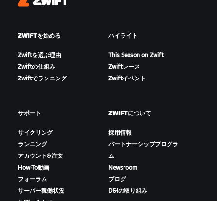
Zwift
ZWIFTを始める
ハイライト
Zwiftを選ぶ理由
This Season on Zwift
Zwiftの仕組み
Zwiftレース
Zwiftでランニング
Zwiftイベント
サポート
ZWIFTについて
サイクリング
採用情報
ランニング
パートナーシッププログラ
アカウント&注文
ム
How-To動画
Newsroom
フォーラム
ブログ
サーバー稼働状況
D&Iの取り組み
お問い合わせ