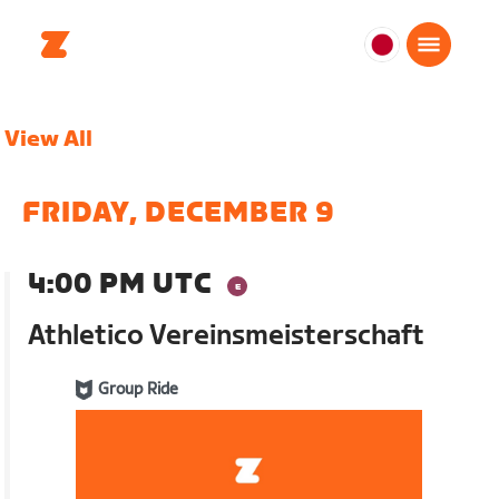
日
本
日
View All
本
語
FRIDAY, DECEMBER 9
4:00 PM UTC
Athletico Vereinsmeisterschaft
Group Ride