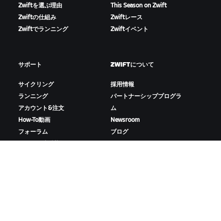
Zwiftを選ぶ理由
This Season on Zwift
Zwiftの仕組み
Zwiftレース
Zwiftでランニング
Zwiftイベント
サポート
ZWIFTについて
サイクリング
採用情報
ランニング
パートナーシッププログラ
アカウント&注文
ム
How-To動画
Newsroom
フォーラム
ブログ
サーバー稼働状況
D&Iの取り組み
お問い合わせ
ZWIFTをダウンロード