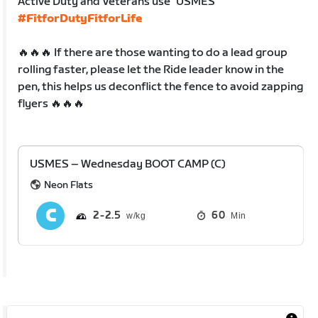
Active Duty and Veterans use *USMES*
#FitforDutyFitforLife
🔥🔥🔥 If there are those wanting to do a lead group
rolling faster, please let the Ride leader know in the
pen, this helps us deconflict the fence to avoid zapping
flyers 🔥🔥🔥
USMES – Wednesday BOOT CAMP (C)
Neon Flats
2
2.5
60
Min