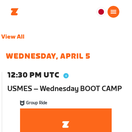
日
本
日
View All
本
語
WEDNESDAY, APRIL 5
12:30 PM UTC
USMES – Wednesday BOOT CAMP
Group Ride