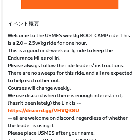
イベント概要
Welcome to the USMES weekly BOOT CAMP ride. This
is a 2.0 – 2.5w/kg ride for one hour.
This is a good mid-week early ride to keep the
Endurance Miles rollin’.
Please always follow the ride leaders’ instructions.
There are no sweeps for this ride, and all are expected
to help each other out.
Courses will change weekly.
We use discord when there is enough interest in it,
(hasn't been lately) the Link is --
https://discord.gg/VHVQ38U
-- all are welcome on discord, regardless of whether
the leader is using it
Please place USMES after your name.