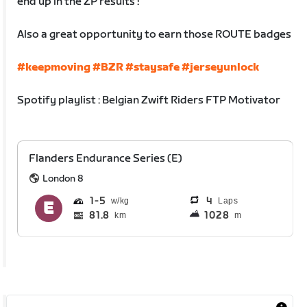
end up in the ZP results !
Also a great opportunity to earn those ROUTE badges
#keepmoving
#BZR
#staysafe
#jerseyunlock
Spotify playlist : Belgian Zwift Riders FTP Motivator
Flanders Endurance Series (E)
London 8
1
5
4
Laps
81.8
1028
km
m