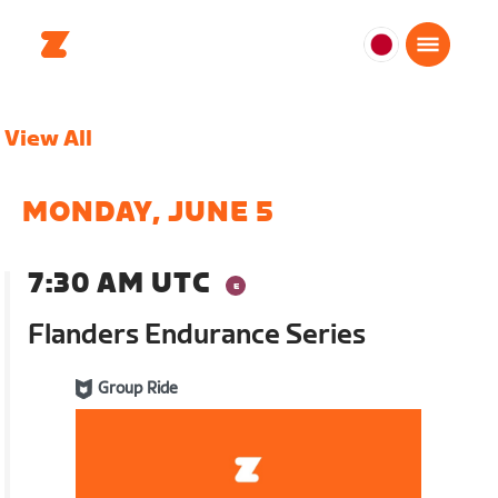
日
本
日
View All
本
語
MONDAY, JUNE 5
7:30 AM UTC
Flanders Endurance Series
Group Ride