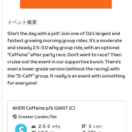
イベント概要
Start the day with a jolt! Join one of Oz’s largest and
fastest growing morning group rides. It’s a moderate
and steady 2.5-3.0 w/kg group ride, with an optional
“Caffeine” after party race. Don’t want to race? Then
cruise out the event in our supportive bunch. There’s
even a lower grade version (without the racing) with
the “D-Caff” group. It really is an event with something
for everyone!
AHDR Caffeine p/b GIANT (C)
Greater London Flat
2.5
3
3
Laps