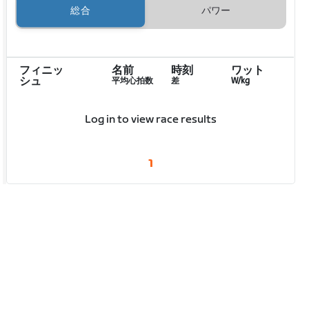
総合
パワー
フィニッ
名前
時刻
ワット
シュ
平均心拍数
差
W/kg
Log in to view race results
1