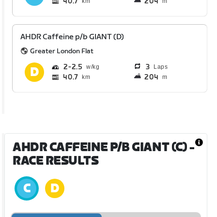
40.7
204
km
m
AHDR Caffeine p/b GIANT (D)
Greater London Flat
2
2.5
3
Laps
40.7
204
km
m
AHDR CAFFEINE P/B GIANT (C)
-
RACE RESULTS