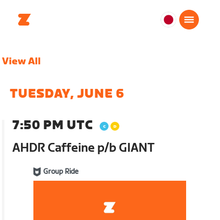
日
本
日
View All
本
語
TUESDAY, JUNE 6
7:50 PM UTC
AHDR Caffeine p/b GIANT
Group Ride