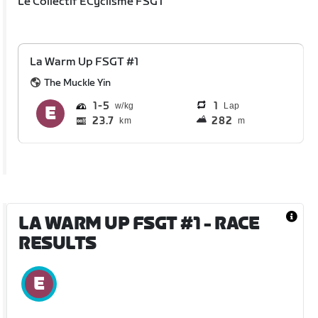
Le Collectif ECyclisme FSGT
La Warm Up FSGT #1
The Muckle Yin
1
5
1
Lap
23.7
282
km
m
LA WARM UP FSGT #1
- RACE
RESULTS