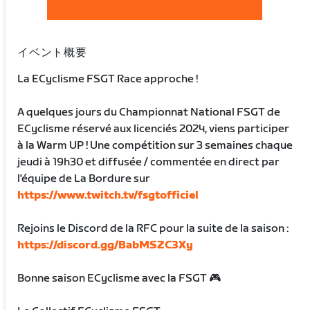
イベント概要
La ECyclisme FSGT Race approche !
A quelques jours du Championnat National FSGT de
ECyclisme réservé aux licenciés 2024, viens participer
à la Warm UP ! Une compétition sur 3 semaines chaque
jeudi à 19h30 et diffusée / commentée en direct par
l'équipe de La Bordure sur
https://www.twitch.tv/fsgtofficiel
Rejoins le Discord de la RFC pour la suite de la saison :
https://discord.gg/BabMSZC3Xy
Bonne saison ECyclisme avec la FSGT 🎮