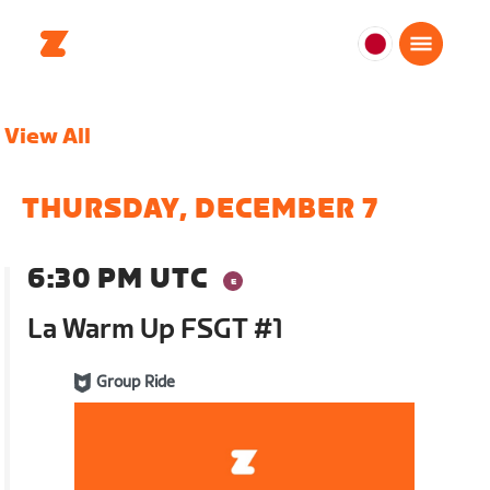
日
本
日
View All
本
語
THURSDAY, DECEMBER 7
6:30 PM UTC
La Warm Up FSGT #1
Group Ride