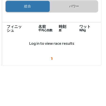
総合
パワー
フィニッ
名前
時刻
ワット
シュ
平均心拍数
差
W/kg
Log in to view race results
1