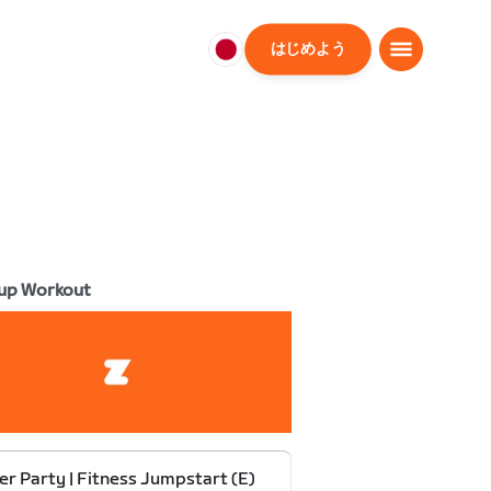
はじめよう
日
本
日
本
語
up Workout
r Party | Fitness Jumpstart (E)