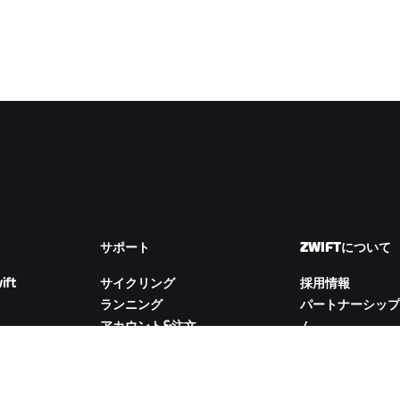
サポート
ZWIFTについて
ift
サイクリング
採用情報
ランニング
パートナーシップ
アカウント&注文
ム
How-To動画
Newsroom
フォーラム
ブログ
サーバー稼働状況
D&Iの取り組み