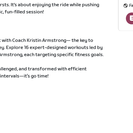
rsts. It's about enjoying the ride while pushing
F
, fun-filled session!
 with Coach Kristin Armstrong— the key to
ney. Explore 16 expert-designed workouts led by
rmstrong, each targeting specific fitness goals.
llenged, and transformed with efficient
intervals—it’s go time!