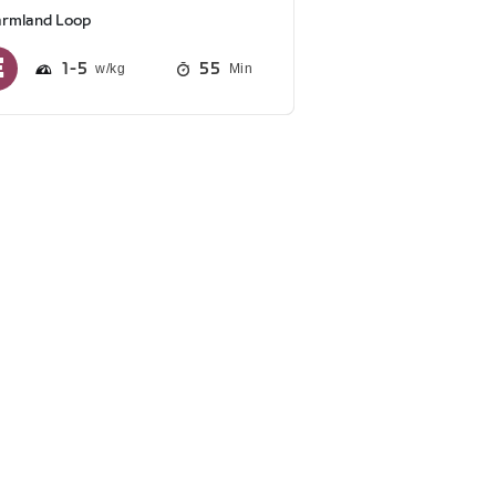
armland Loop
1
5
55
Min