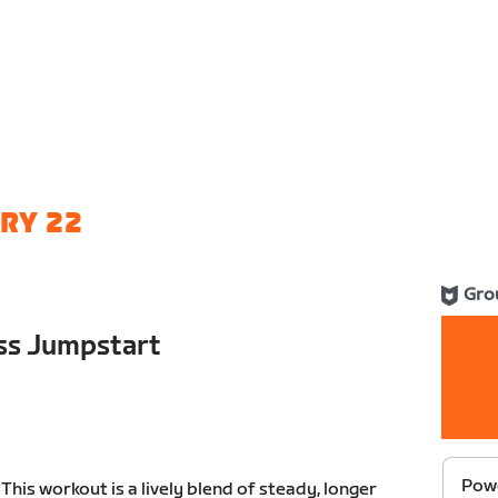
RY 22
Gro
ess Jumpstart
Powe
This workout is a lively blend of steady, longer