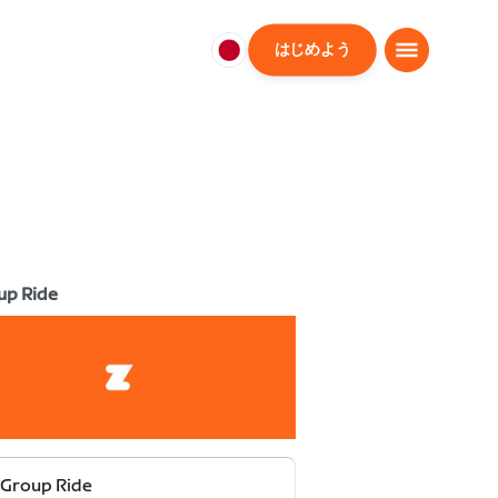
はじめよう
日
本
日
本
語
up Ride
 Group Ride