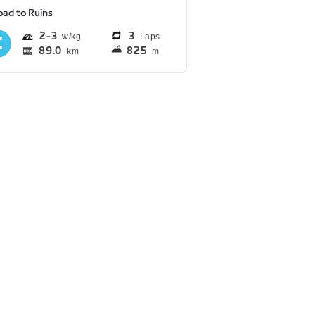
oad to Ruins
2
3
3
Laps
89.0
825
km
m