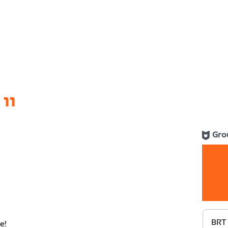
11
Gro
BRT
e!