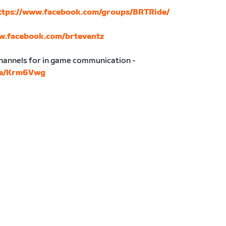
ttps://www.facebook.com/groups/BRTRide/
w.facebook.com/brteventz
hannels for in game communication -
ite/Krm6Vwg