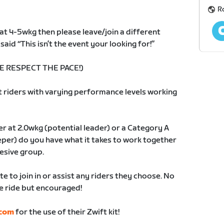
R
t at 4-5wkg then please leave/join a different
aid “This isn’t the event your looking for!”
E RESPECT THE PACE!)
t riders with varying performance levels working
r at 2.0wkg (potential leader) or a Category A
eper) do you have what it takes to work together
esive group.
te to join in or assist any riders they choose. No
he ride but encouraged!
com
for the use of their Zwift kit!