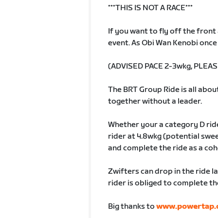
***THIS IS NOT A RACE***
If you want to fly off the fron
event. As Obi Wan Kenobi once s
(ADVISED PACE 2-3wkg, PLEAS
The BRT Group Ride is all abou
together without a leader.
Whether your a category D ride
rider at 4.8wkg (potential swe
and complete the ride as a coh
Zwifters can drop in the ride la
rider is obliged to complete t
Big thanks to
www.powertap.