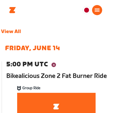
日
本
日
View All
本
語
FRIDAY, JUNE 14
5:00 PM UTC
Bikealicious Zone 2 Fat Burner Ride
Group Ride