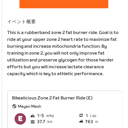
イベント概要
This is a rubberband zone 2 fat burner ride. Goal is to
ride at your upper zone 2 heart rate to maximize fat
burning and increase mitochondria function. By
training in zone 2, you will not only improve fat
utilization and preserve glycogen for those harder
efforts but you will increase lactate clearance
capacity which is key to athletic performance.
Bikealicious Zone 2 Fat Burner Ride (E)
Mayan Mash
1
5
1
Lap
37.7
763
km
m