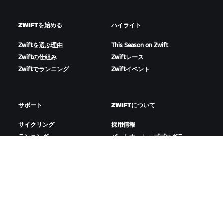
ZWIFTを始める
ハイライト
Zwiftを選ぶ理由
This Season on Zwift
Zwiftの仕組み
Zwiftレース
Zwiftでランニング
Zwiftイベント
サポート
ZWIFTについて
サイクリング
採用情報
ランニング
パートナーシッププログラ
アカウント&注文
ム
How-To動画
Newsroom
フォーラム
ブログ
サーバー稼働状況
D&Iの取り組み
お問い合わせ