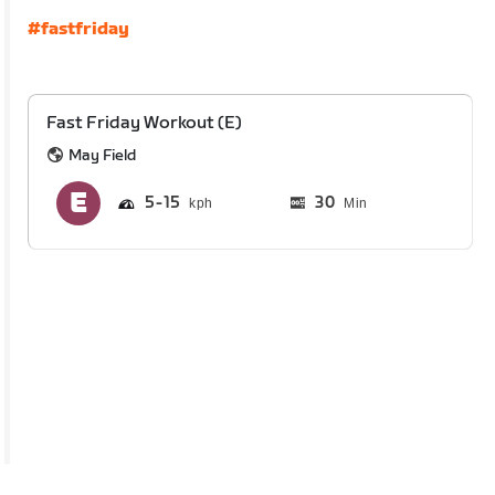
#fastfriday
Fast Friday Workout (E)
May Field
5
15
30
Min