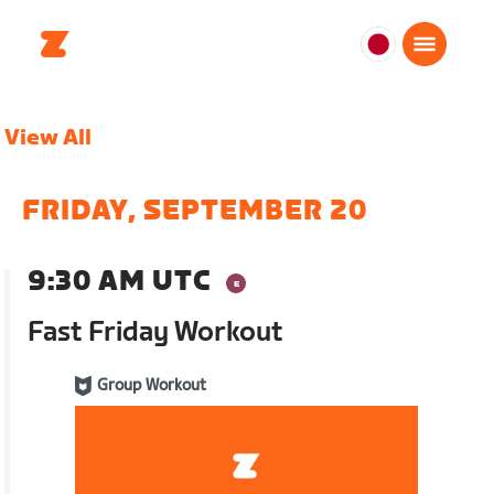
日
本
日
View All
本
語
FRIDAY, SEPTEMBER 20
9:30 AM UTC
Fast Friday Workout
Group Workout