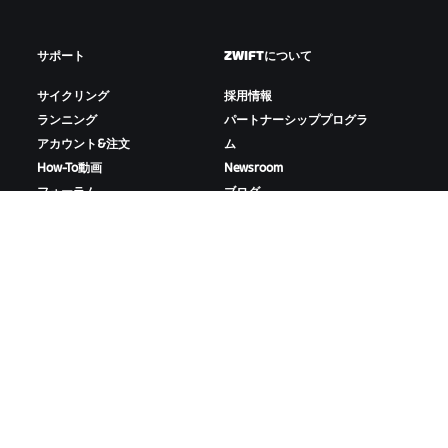
サポート
ZWIFTについて
サイクリング
採用情報
ランニング
パートナーシッププログラ
アカウント&注文
ム
How-To動画
Newsroom
フォーラム
ブログ
サーバー稼働状況
D&Iの取り組み
お問い合わせ
ZWIFTをダウンロード