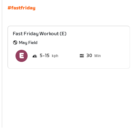
#fastfriday
Fast Friday Workout (E)
May Field
5
15
30
Min