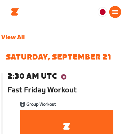
日
本
日
View All
本
語
SATURDAY, SEPTEMBER 21
2:30 AM UTC
Fast Friday Workout
Group Workout