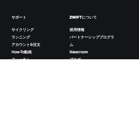
サポート
ZWIFTについて
サイクリング
採用情報
ランニング
パートナーシッププログラ
アカウント&注文
ム
How-To動画
Newsroom
フォーラム
ブログ
サーバー稼働状況
D&Iの取り組み
お問い合わせ
ZWIFTをダウンロード