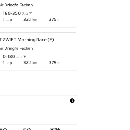
air Dringfa Fechan
180-350
スコア
1
32.1
375
Lap
km
m
 ZWIFT Morning Race (E)
air Dringfa Fechan
0-180
スコア
1
32.1
375
Lap
km
m