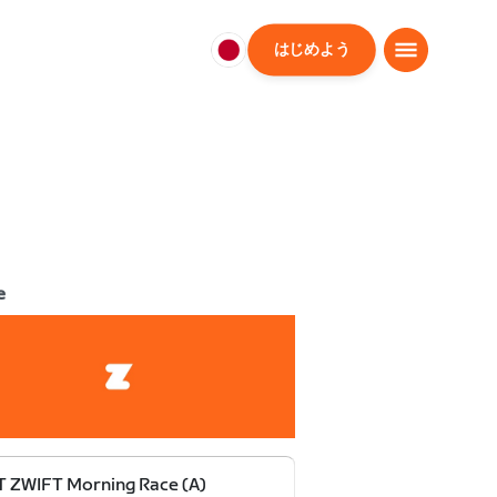
はじめよう
日
本
日
本
語
e
 ZWIFT Morning Race (A)