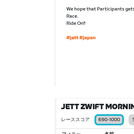
We hope that Participants gets
Race.
Ride On!!
#jett
#japan
JETT ZWIFT MORNIN
レーススコア
690-1000