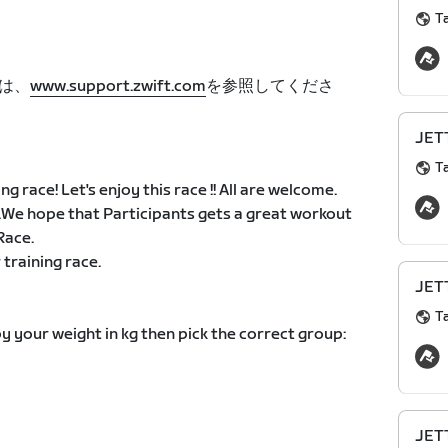
T
は、
www.support.zwift.com
を参照してくださ
JETT
T
race! Let's enjoy this race !! All are welcome.
.We hope that Participants gets a great workout
Race.
training race.
JETT
T
y your weight in kg then pick the correct group:
JETT