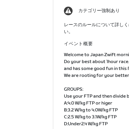
カテゴリー強制あり
レースのルールについて詳しく
い。
イベント概要
Welcome to Japan Zwift morning 
Do your best about 1hour race
and has some good fun in this 
We are rooting for your better 
GROUPS:
Use your FTP and then divide b
A:4.0 W/kg FTP or higer
B:3.2 W/kg to 4.0W/kg FTP
C:2.5 W/kg to 3.1W/kg FTP
D:Under2.4 W/kg FTP