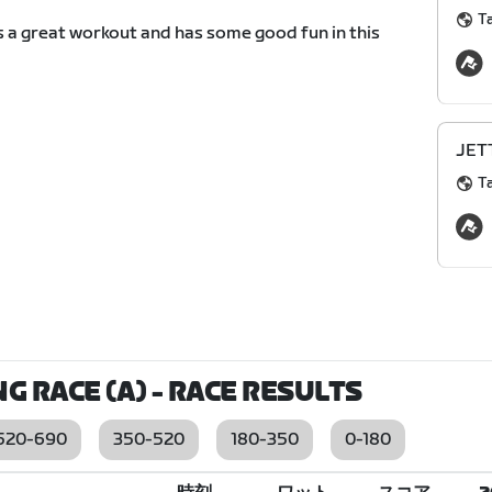
T
 a great workout and has some good fun in this
JETT
T
G RACE (A)
- RACE RESULTS
520-690
350-520
180-350
0-180