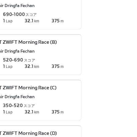
air Dringfa Fechan
690-1000
スコア
1
32.1
375
Lap
km
m
 ZWIFT Morning Race (B)
air Dringfa Fechan
520-690
スコア
1
32.1
375
Lap
km
m
 ZWIFT Morning Race (C)
air Dringfa Fechan
350-520
スコア
1
32.1
375
Lap
km
m
 ZWIFT Morning Race (D)