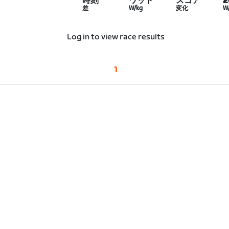
時刻
ワット
スコア
差
W/kg
変化
W
Log in to view race results
1