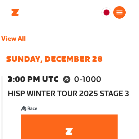
日
本
日
View All
本
語
SUNDAY, DECEMBER 28
3:00 PM UTC
0-1000
HISP WINTER TOUR 2025 STAGE 3
Race