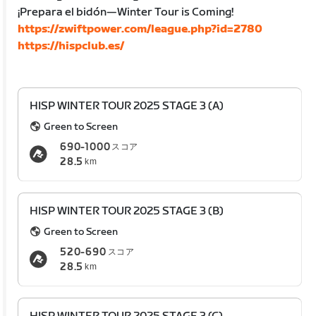
¡Prepara el bidón—Winter Tour is Coming!
https://zwiftpower.com/league.php?id=2780
https://hispclub.es/
HISP WINTER TOUR 2025 STAGE 3 (A)
Green to Screen
690-1000
スコア
28.5
km
HISP WINTER TOUR 2025 STAGE 3 (B)
Green to Screen
520-690
スコア
28.5
km