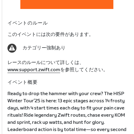
イベントのルール
このイベントには次の要件があります。
カテゴリー強制あり
レースのルールについて詳しくは、
www.support.zwift.com
を参照してください。
イベント概要
Ready to drop the hammer with your crew? The HISP
Winter Tour’25 is here: 13 epic stages across 14 frosty
days, with 4 start times each day to fit your pain cave
rituals! Ride legendary Zwift routes, chase every KOM
and sprint, rack up watts, and hunt for glory.
Leaderboard action is by total time—so every second