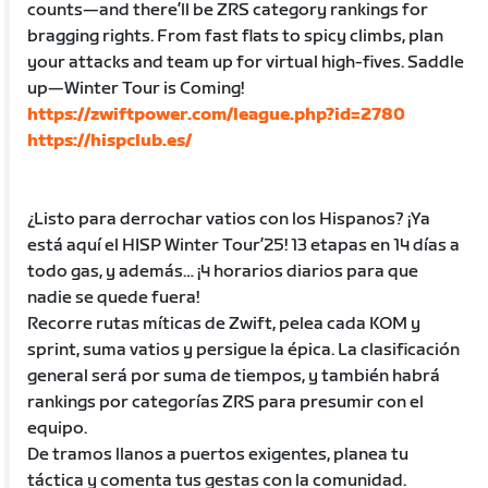
counts—and there’ll be ZRS category rankings for
bragging rights. From fast flats to spicy climbs, plan
your attacks and team up for virtual high-fives. Saddle
up—Winter Tour is Coming!
https://zwiftpower.com/league.php?id=2780
https://hispclub.es/
¿Listo para derrochar vatios con los Hispanos? ¡Ya
está aquí el HISP Winter Tour’25! 13 etapas en 14 días a
todo gas, y además… ¡4 horarios diarios para que
nadie se quede fuera!
Recorre rutas míticas de Zwift, pelea cada KOM y
sprint, suma vatios y persigue la épica. La clasificación
general será por suma de tiempos, y también habrá
rankings por categorías ZRS para presumir con el
equipo.
De tramos llanos a puertos exigentes, planea tu
táctica y comenta tus gestas con la comunidad.