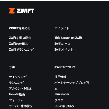
Zwift
ZWIFTを始める
ハイライト
Zwiftを選ぶ理由
This Season on Zwift
Zwiftの仕組み
Zwiftレース
Zwiftでランニング
Zwiftイベント
サポート
ZWIFTについて
サイクリング
採用情報
ランニング
パートナーシッププログラ
アカウント&注文
ム
How-To動画
Newsroom
フォーラム
ブログ
サーバー稼働状況
D&Iの取り組み