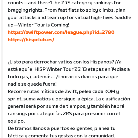
counts—and there’ll be ZRS category rankings for
bragging rights. From fast flats to spicy climbs, plan
your attacks and team up for virtual high-fives. Saddle
up—Winter Tour is Coming!
https://zwiftpower.com/league.php?id=2780
https://hispclub.es/
¿Listo para derrochar vatios con los Hispanos? ¡Ya
está aquí el HISP Winter Tour’25! 13 etapas en 14 días a
todo gas, y además… ¡4 horarios diarios para que
nadie se quede fuera!
Recorre rutas míticas de Zwift, pelea cada KOM y
sprint, suma vatios y persigue la épica. La clasificación
general será por suma de tiempos, y también habrá
rankings por categorías ZRS para presumir con el
equipo.
De tramos llanos a puertos exigentes, planea tu
táctica y comenta tus gestas con la comunidad.