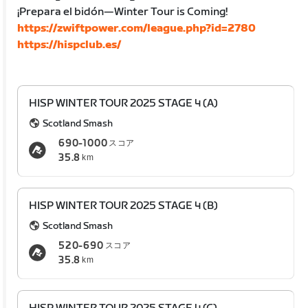
¡Prepara el bidón—Winter Tour is Coming!
https://zwiftpower.com/league.php?id=2780
https://hispclub.es/
HISP WINTER TOUR 2025 STAGE 4 (A)
Scotland Smash
690-1000
スコア
35.8
km
HISP WINTER TOUR 2025 STAGE 4 (B)
Scotland Smash
520-690
スコア
35.8
km