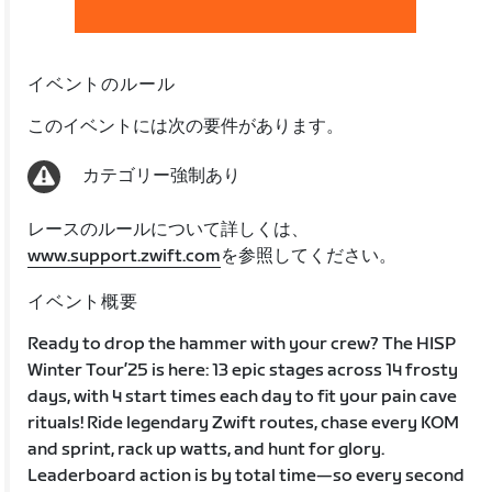
イベントのルール
このイベントには次の要件があります。
カテゴリー強制あり
レースのルールについて詳しくは、
www.support.zwift.com
を参照してください。
イベント概要
Ready to drop the hammer with your crew? The HISP
Winter Tour’25 is here: 13 epic stages across 14 frosty
days, with 4 start times each day to fit your pain cave
rituals! Ride legendary Zwift routes, chase every KOM
and sprint, rack up watts, and hunt for glory.
Leaderboard action is by total time—so every second