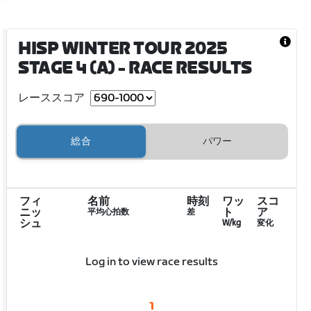
HISP WINTER TOUR 2025
STAGE 4 (A)
- RACE RESULTS
レーススコア
総合
パワー
フィ
名前
時刻
ワッ
スコ
ニッ
ト
ア
平均心拍数
差
シュ
W/kg
変化
Log in to view race results
1