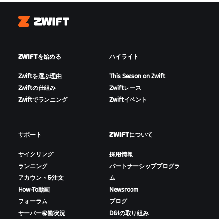
Zwift
ZWIFTを始める
ハイライト
Zwiftを選ぶ理由
This Season on Zwift
Zwiftの仕組み
Zwiftレース
Zwiftでランニング
Zwiftイベント
サポート
ZWIFTについて
サイクリング
採用情報
ランニング
パートナーシッププログラ
アカウント&注文
ム
How-To動画
Newsroom
フォーラム
ブログ
サーバー稼働状況
D&Iの取り組み