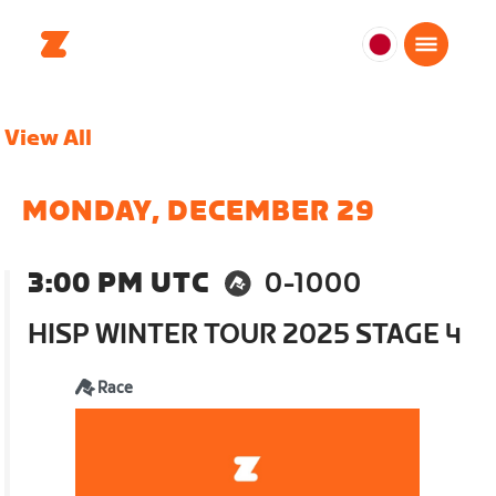
日
本
日
View All
本
語
MONDAY, DECEMBER 29
3:00 PM UTC
0-1000
HISP WINTER TOUR 2025 STAGE 4
Race