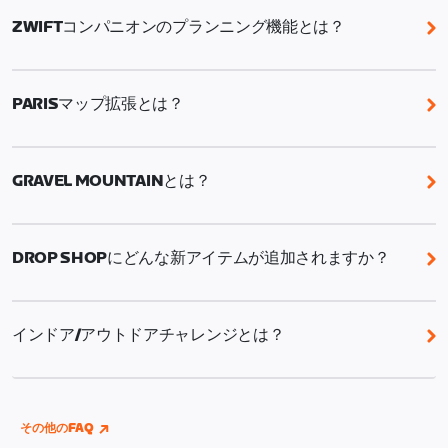
ZWIFTコンパニオンのプランニング機能とは？
Zwiftコンパニオンのプランニング機能では、バイク
ワークアウト、バイクルート、イベント（バイクおよ
PARISマップ拡張とは？
びラン）、RoboPacerライド、チャレンジタスク
（例：Route of the Week）を特定の日にスケジュー
Parisマップ拡張では、象徴的なサクレ・クール寺院
ルし、1週間のプランを立てることができます。
がそびえるモンマルトルの丘へと続く、ツール・ド・
GRAVEL MOUNTAINとは？
フランス最終ステージにも登場するエキサイティング
な石畳の登りが追加されます。
Gravel Mountainはイベント専用のグラベルマップで
す。ここでは常にハイペースが維持され、走行ライン
DROP SHOPにどんな新アイテムが追加されますか？
が絶えず変化し、同じコースでも毎回異なる体験がで
きます。スピード感と楽しさにあふれ、周回ごとにさ
この夏、フレームショップには18の新モデル（ロー
らに挑戦したくなるコースです。
ド、グラベル、TT）、ホイールショップには13の新モ
インドア/アウトドアチャレンジとは？
デルが入荷します。
Wahoo、Garmin、またはHammerheadのアカウント
をZwiftに連携すれば、屋内・屋外を問わず、走った
距離がすべてチャレンジの進捗に反映されます。
その他のFAQ