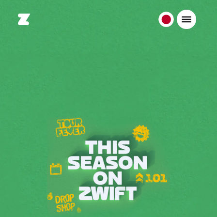
日
本
日
本
語