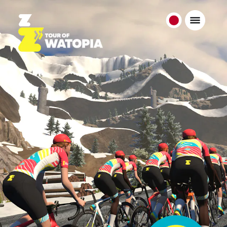
日
本
日
本
語