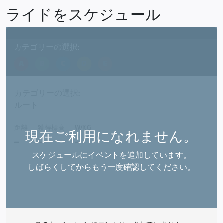
ライドをスケジュール
カテゴリーの選択:
A
B
C
D
E
カテゴリーの選択:
ルート
距離
獲得標高
W/KG
現在ご利用になれません。
_
_
_
スケジュールにイベントを追加しています。
しばらくしてからもう一度確認してください。