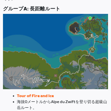
グループA: 長距離ルート
Tour of Fire and Ice
海抜0メートルからAlpe du Zwiftを登り切る超級山
岳ルート。