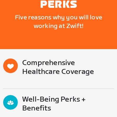
PERKS
Five reasons why you will love
working at Zwift!
Comprehensive
Healthcare Coverage
Well-Being Perks +
Benefits