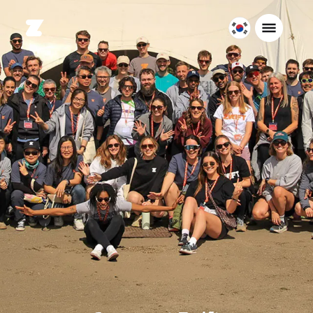
대
한
민
국
한
국
어