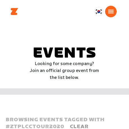
대
한
민
국
한
EVENTS
국
어
Looking for some company?
Join an official group event from
the list below.
BROWSING EVENTS TAGGED WITH
#
ZTPLCCTOUR2020
CLEAR