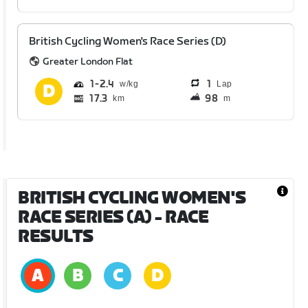
British Cycling Women's Race Series (D)
Greater London Flat
1
2.4
1
Lap
17.3
98
km
m
BRITISH CYCLING WOMEN'S
RACE SERIES (A)
- RACE
RESULTS