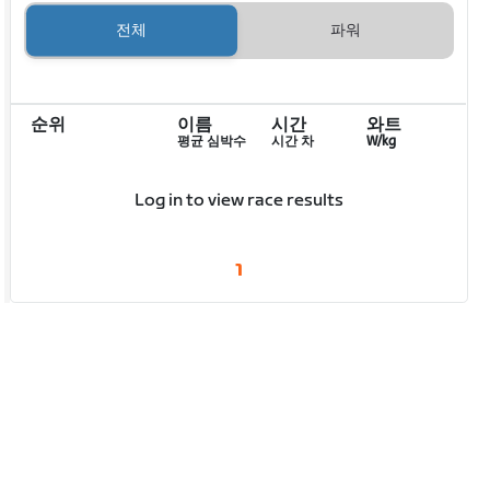
전체
파워
순위
이름
시간
와트
평균 심박수
시간 차
W/kg
Log in to view race results
1