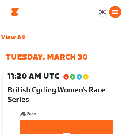
대
한
민
View All
국
한
국
TUESDAY, MARCH 30
어
11:20 AM UTC
British Cycling Women's Race
Series
Race