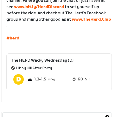
channel, where you can join the chat or just listen in:
see
www.bit.ly/HerdDiscord
to set yourself up
before the ride. And check out The Herd’s Facebook
group and many other goodies at
www.TheHerd.Club
.
#herd
The HERD Wacky Wednesday (D)
Libby Hill After Party
1.3
1.5
60
Min