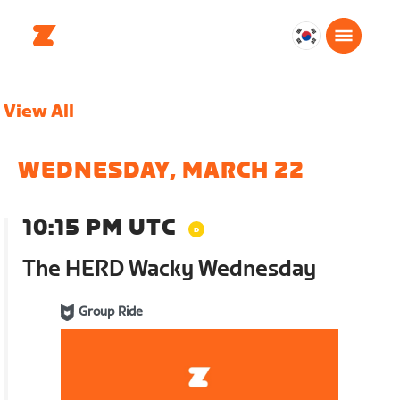
대
한
민
View All
국
한
국
WEDNESDAY, MARCH 22
어
10:15 PM UTC
The HERD Wacky Wednesday
Group Ride