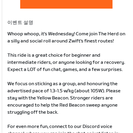
이벤트 설명
Whoop whoop, it's Wednesday! Come join The Herd on
a silly and social roll around Zwift's finest routes!
This ride is a great choice for beginner and
intermediate riders, or anyone looking for a recovery.
Expect a LOT of fun chat, games, and a few surprises.
We focus on sticking as a group, and honouring the
advertised pace of 1.3-1.5 w/kg (about 105W). Please
stay with the Yellow Beacon. Stronger riders are
encouraged to help the Red Beacon sweep anyone
struggling off the back.
For even more fun, connect to our Discord voice