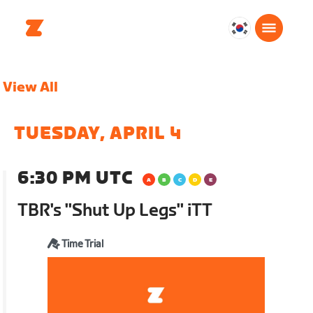
대
한
민
View All
국
한
국
TUESDAY, APRIL 4
어
6:30 PM UTC
TBR's "Shut Up Legs" iTT
Time Trial