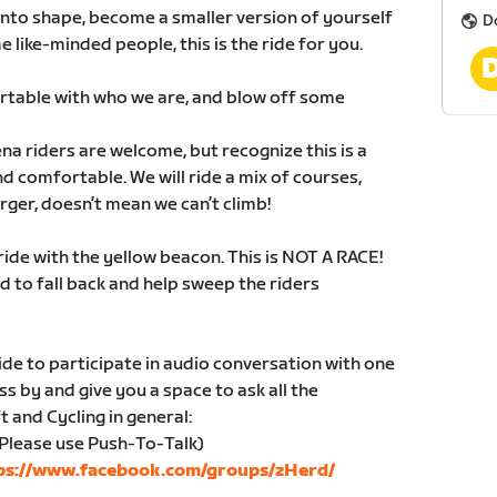
into shape, become a smaller version of yourself
D
e like-minded people, this is the ride for you.
ortable with who we are, and blow off some
ena riders are welcome, but recognize this is a
d comfortable. We will ride a mix of courses,
rger, doesn’t mean we can’t climb!
ride with the yellow beacon. This is NOT A RACE!
 to fall back and help sweep the riders
ide to participate in audio conversation with one
ass by and give you a space to ask all the
 and Cycling in general:
Please use Push-To-Talk)
ps://www.facebook.com/groups/zHerd/