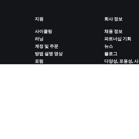
지원
회사 정보
사이클링
채용 정보
러닝
파트너십 기회
계정 및 주문
뉴스
방법 설명 영상
블로그
포럼
다양성, 포용성, 
시스템 상태
향
문의하기
쿠키 설정
ZWIFT COMPANION 다운로드
 취급 방침
/
법적 고지
/
약관