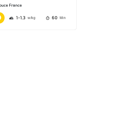
ouce France
1
1.3
60
Min