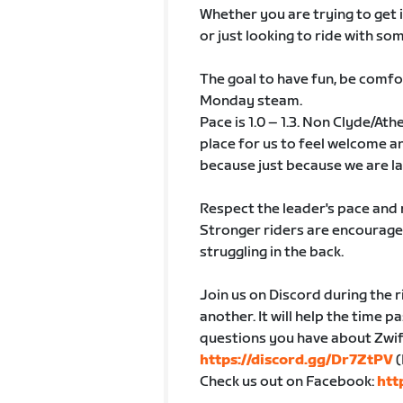
Whether you are trying to get 
or just looking to ride with som
The goal to have fun, be comf
Monday steam.
Pace is 1.0 – 1.3. Non Clyde/Ath
place for us to feel welcome an
because just because we are la
Respect the leader's pace and 
Stronger riders are encouraged
struggling in the back.
Join us on Discord during the r
another. It will help the time p
questions you have about Zwift
https://discord.gg/Dr7ZtPV
(
Check us out on Facebook:
htt