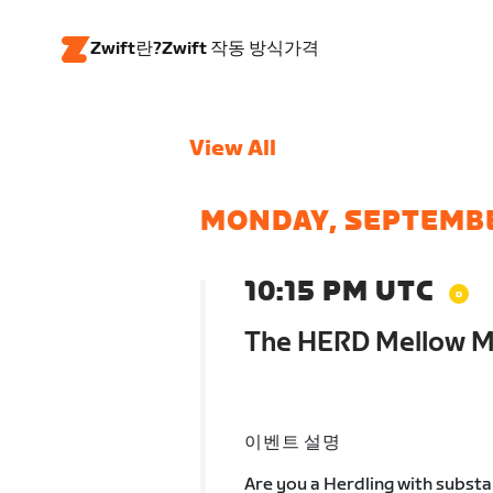
Zwift란?
Zwift 작동 방식
가격
View All
MONDAY, SEPTEMB
10:15 PM UTC
The HERD Mellow 
이벤트 설명
Are you a Herdling with subst