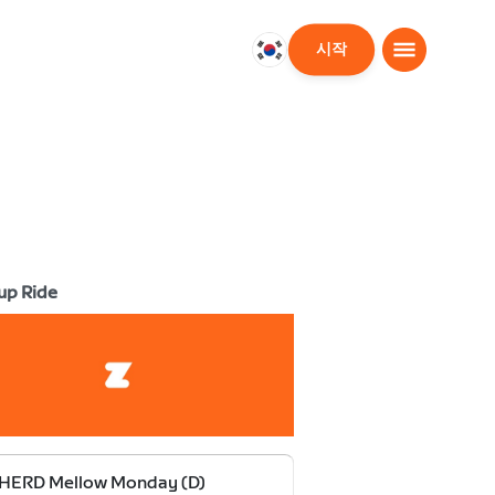
시작
대
한
민
국
한
국
어
up Ride
 HERD Mellow Monday (D)