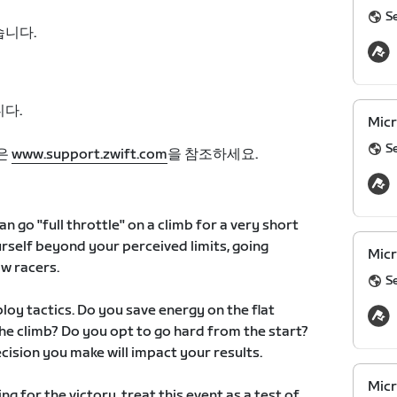
S
습니다.
다.
Micr
S
은
www.support.zwift.com
을 참조하세요.
n go "full throttle" on a climb for a very short
rself beyond your perceived limits, going
Micr
ow racers.
S
loy tactics. Do you save energy on the flat
he climb? Do you opt to go hard from the start?
cision you make will impact your results.
Micr
ing for the victory, treat this event as a test of