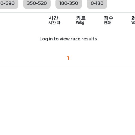
20-690
350-520
180-350
0-180
시간
와트
점수
시간 차
W/kg
변화
W
Log in to view race results
1