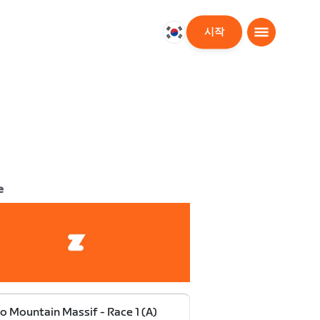
시작
대
한
민
국
한
국
어
e
o Mountain Massif - Race 1 (A)