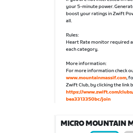
your 5-minute power. Generate
boost your ratings in Zwift Po
all.
Rules:
Heart Rate monitor required an
each category.
More information:
For more information check o
www.mountainmassif.com
, 
Zwift Club, by clicking the link
https://www.zwift.com/clu
bea3313350bc/join
MICRO MOUNTAIN MAS