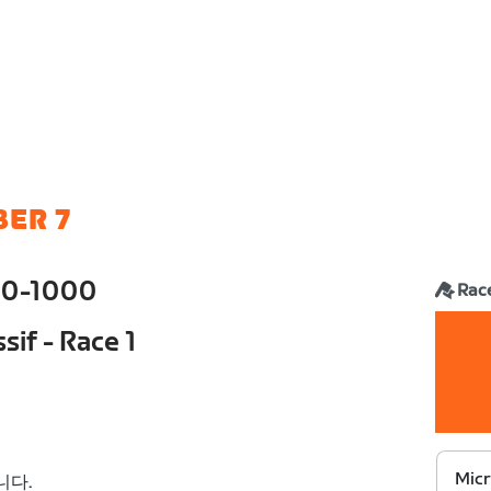
ER 7
0-1000
Rac
if - Race 1
Micr
니다.