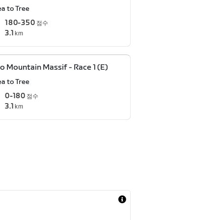
ea to Tree
180-350
점수
3.1
km
o Mountain Massif - Race 1 (E)
ea to Tree
0-180
점수
3.1
km