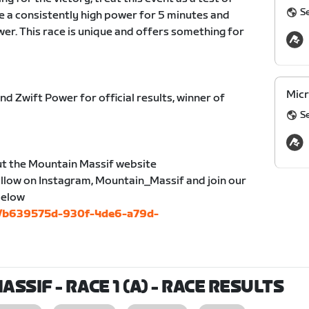
S
 a consistently high power for 5 minutes and
wer. This race is unique and offers something for
Micr
d Zwift Power for official results, winner of
S
ut the Mountain Massif website
follow on Instagram, Mountain_Massif and join our
 below
bs/b639575d-930f-4de6-a79d-
SIF - RACE 1 (A)
- RACE RESULTS