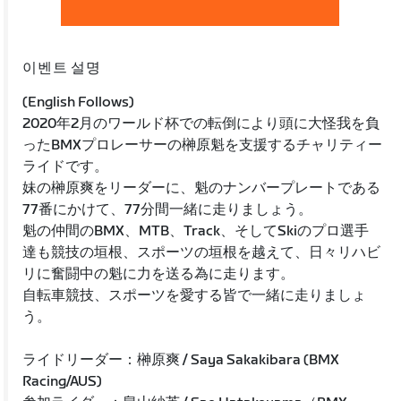
이벤트 설명
(English Follows)
2020年2月のワールド杯での転倒により頭に大怪我を負
ったBMXプロレーサーの榊原魁を支援するチャリティー
ライドです。
妹の榊原爽をリーダーに、魁のナンバープレートである
77番にかけて、77分間一緒に走りましょう。
魁の仲間のBMX、MTB、Track、そしてSkiのプロ選手
達も競技の垣根、スポーツの垣根を越えて、日々リハビ
リに奮闘中の魁に力を送る為に走ります。
自転車競技、スポーツを愛する皆で一緒に走りましょ
う。
ライドリーダー：榊原爽 / Saya Sakakibara (BMX
Racing/AUS)