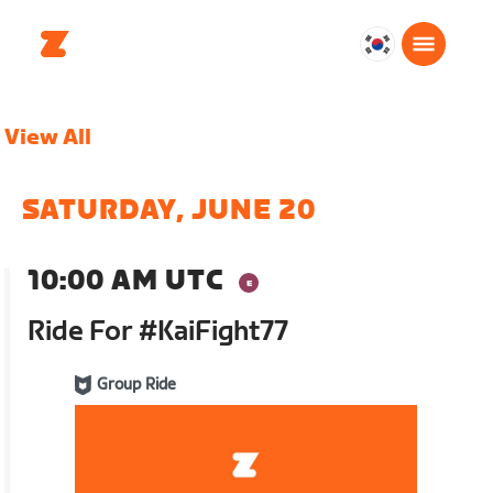
대
한
민
View All
국
한
국
SATURDAY, JUNE 20
어
10:00 AM UTC
Ride For #KaiFight77
Group Ride