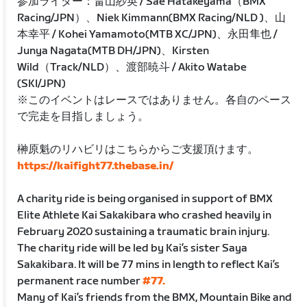
参加ライダー：畠山紗英 / Sae Hatakeyama（BMX
Racing/JPN）、Niek Kimmann(BMX Racing/NLD )、山
本幸平 / Kohei Yamamoto(MTB XC/JPN)、永田隼也 /
Junya Nagata(MTB DH/JPN)、Kirsten
Wild（Track/NLD）、渡部暁斗 / Akito Watabe
(SKI/JPN)
※このイベントはレースではありません。各自のペース
で完走を目指しましょう。
榊原魁のリハビリはこちらからご支援頂けます。
https://kaifight77.thebase.in/
A charity ride is being organised in support of BMX
Elite Athlete Kai Sakakibara who crashed heavily in
February 2020 sustaining a traumatic brain injury.
The charity ride will be led by Kai’s sister Saya
Sakakibara. It will be 77 mins in length to reflect Kai’s
permanent race number
#77.
Many of Kai’s friends from the BMX, Mountain Bike and