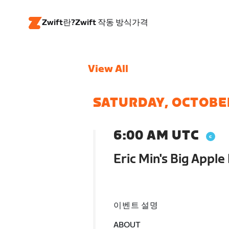
Zwift란?
Zwift 작동 방식
가격
View All
SATURDAY, OCTOBE
6:00 AM UTC
Eric Min's Big Apple
이벤트 설명
ABOUT