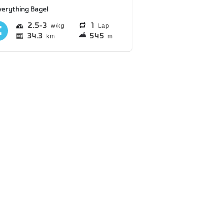
verything Bagel
2.5
3
1
Lap
34.3
545
km
m