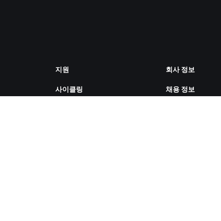
지원
회사 정보
사이클링
채용 정보
러닝
파트너십 기회
계정 및 주문
뉴스
방법 설명 영상
블로그
포럼
다양성, 포용성, 
시스템 상태
향
문의하기
쿠키 설정
ZWIFT COMPANION 다운로드