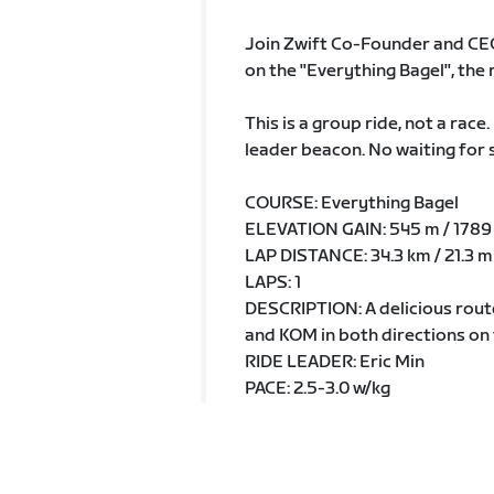
Join Zwift Co-Founder and CEO 
on the "Everything Bagel", the
This is a group ride, not a race.
leader beacon. No waiting for s
COURSE: Everything Bagel
ELEVATION GAIN: 545 m / 1789 
LAP DISTANCE: 34.3 km / 21.3 m
LAPS: 1
DESCRIPTION: A delicious route 
and KOM in both directions on t
RIDE LEADER: Eric Min
PACE: 2.5-3.0 w/kg